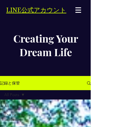
LINE公式アカウント
Creating Your
Dream Life
記録と保管
All Posts
All Posts
The Path to
Success