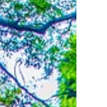
Happiness
Health &
Life
Balance